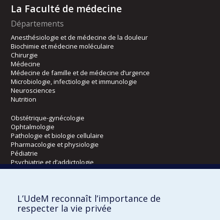
La Faculté de médecine
Départements
Anesthésiologie et de médecine de la douleur
Biochimie et médecine moléculaire
Chirurgie
Médecine
Médecine de famille et de médecine d’urgence
Microbiologie, infectiologie et immunologie
Neurosciences
Nutrition
Obstétrique-gynécologie
Ophtalmologie
Pathologie et biologie cellulaire
Pharmacologie et physiologie
Pédiatrie
Psychiatrie et d’addictologie
Radiologie, radio-oncologie et médecine nucléaire
L’UdeM reconnaît l’importance de
Écoles
respecter la vie privée
Kinésiologie et des sciences de l’activité physique