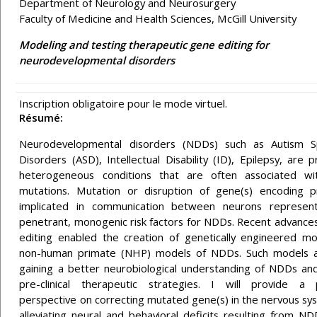
Department of Neurology and Neurosurgery
Faculty of Medicine and Health Sciences, McGill University
Modeling and testing therapeutic gene editing for
neurodevelopmental disorders
Inscription obligatoire pour le mode virtuel.
Résumé:
Neurodevelopmental disorders (NDDs) such as Autism 
Disorders (ASD), Intellectual Disability (ID), Epilepsy, are p
heterogeneous conditions that are often associated w
mutations. Mutation or disruption of gene(s) encoding pr
implicated in communication between neurons represent
penetrant, monogenic risk factors for NDDs. Recent advance
editing enabled the creation of genetically engineered m
non-human primate (NHP) models of NDDs. Such models a
gaining a better neurobiological understanding of NDDs and
pre-clinical therapeutic strategies. I will provide a 
perspective on correcting mutated gene(s) in the nervous s
alleviating neural and behavioral deficits resulting from NDD