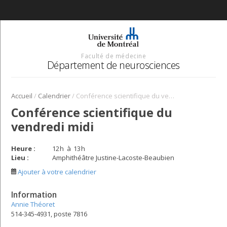
Faculté de médecine
Département de neurosciences
/
/
Accueil
Calendrier
Conférence scientifique du vendredi midi
Conférence scientifique du
vendredi midi
Heure :
12
h
à
13
h
Lieu :
Amphithéâtre Justine-Lacoste-Beaubien
Ajouter à votre calendrier
Information
Annie Théoret
514-345-4931, poste 7816