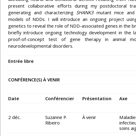
present collaborative efforts during my postdoctoral tra
generating and characterizing
SHANK3
mutant mice and
models of NDDs. I will introduce an ongoing project usi
genetics to reveal the role of NDD-associated genes in the brai
briefly introduce ongoing technology development in the l
proof-of-concept test of gene therapy in animal mo
neurodevelopmental disorders.
Entrée libre
CONFÉRENCE(S) À VENIR
Date
Conférencier
Présentation
Axe
2 déc.
Suzanne P.
À venir
Maladie
Ribeiro
infectie
soins ai