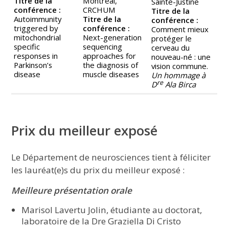
Titre de la
Montréal,
Sainte-Justine
conférence :
CRCHUM
Titre de la
Autoimmunity
Titre de la
conférence :
triggered by
conférence :
Comment mieux
mitochondrial
Next-generation
protéger le
specific
sequencing
cerveau du
responses in
approaches for
nouveau-né : une
Parkinson’s
the diagnosis of
vision commune.
disease
muscle diseases
Un hommage à
re
D
Ala Birca
Prix du meilleur exposé
Le Département de neurosciences tient à féliciter
les lauréat(e)s du prix du meilleur exposé :
Meilleure présentation orale
Marisol Lavertu Jolin, étudiante au doctorat,
laboratoire de la Dre Graziella Di Cristo