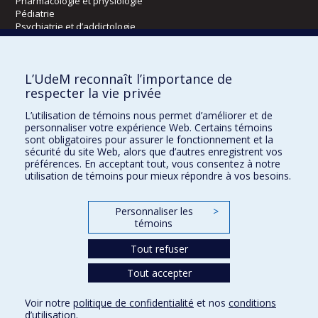
Pharmacologie et physiologie
Pédiatrie
Psychiatrie et d’addictologie
Radiologie, radio-oncologie et médecine nucléaire
L’UdeM reconnaît l’importance de
Écoles
respecter la vie privée
Kinésiologie et des sciences de l’activité physique
L’utilisation de témoins nous permet d’améliorer et de
Orthophonie et audiologie
personnaliser votre expérience Web. Certains témoins
Réadaptation
sont obligatoires pour assurer le fonctionnement et la
sécurité du site Web, alors que d’autres enregistrent vos
préférences. En acceptant tout, vous consentez à notre
Directions
utilisation de témoins pour mieux répondre à vos besoins.
DPC
CPASS
Personnaliser les
>
Éthique clinique
témoins
Tout refuser
Tout accepter
Voir notre
politique de confidentialité
et nos
conditions
Confidentialité
Conditions d’utilisation
Paramètres des témoins
d’utilisation
.