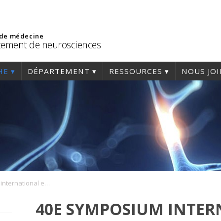
 de médecine
ement de neurosciences
HE
DÉPARTEMENT
RESSOURCES
NOUS JO
40e Symposium international en neurosciences de l’Université de Montréal
40E SYMPOSIUM INTER