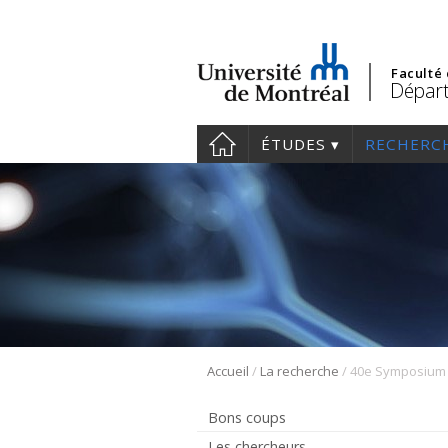
Faculté
Départ
ÉTUDES
RECHERC
/
/
Accueil
La recherche
Bons coups
Les chercheurs