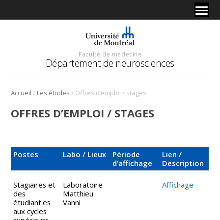
Faculté de médecine
Département de neurosciences
/
/
Accueil
Les études
Offres d’emploi / stages
OFFRES D’EMPLOI / STAGES
Postes
Labo / Lieux
Période
Lien /
d’affichage
Description
Stagiaires et
Laboratoire
Affichage
des
Matthieu
étudiant·es
Vanni
aux cycles
supérieurs