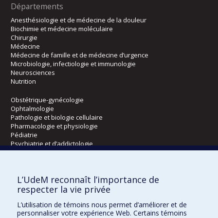
Départements
Anesthésiologie et de médecine de la douleur
Biochimie et médecine moléculaire
Chirurgie
Médecine
Médecine de famille et de médecine d’urgence
Microbiologie, infectiologie et immunologie
Neurosciences
Nutrition
Obstétrique-gynécologie
Ophtalmologie
Pathologie et biologie cellulaire
Pharmacologie et physiologie
Pédiatrie
Psychiatrie et d’addictologie
Radiologie, radio-oncologie et médecine nucléaire
L’UdeM reconnaît l’importance de
Écoles
respecter la vie privée
Kinésiologie et des sciences de l’activité physique
L’utilisation de témoins nous permet d’améliorer et de
Orthophonie et audiologie
personnaliser votre expérience Web. Certains témoins
Réadaptation