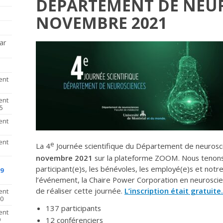
DÉPARTEMENT DE NEUR
NOVEMBRE 2021
ar
ent
ent
5
ent
ent
e
La 4
Journée scientifique du Département de neurosci
novembre 2021
sur la plateforme ZOOM. Nous tenons 
participant(e)s, les bénévoles, les employé(e)s et notre
9
l’événement, la Chaire Power Corporation en neuroscie
de réaliser cette journée.
L’inscription était gratuite.
ent
20
137 participants
ent
9
12 conférenciers