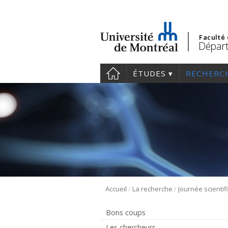
Faculté
Départ
ÉTUDES
RECHERC
/
/
Accueil
La recherche
Journée scientif
Bons coups
Les chercheurs