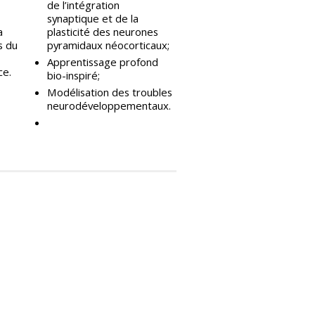
de l’intégration
synaptique et de la
a
plasticité des neurones
s du
pyramidaux néocorticaux;
Apprentissage profond
ce.
bio-inspiré;
Modélisation des troubles
neurodéveloppementaux.