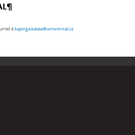
urriel à
kapinga.kalala@umontreal.ca