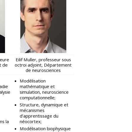
seure
Eilif Muller, professeur sous
t de
octroi adjoint, Département
de neurosciences
Modélisation
adie
mathématique et
alysie
simulation, neuroscience
computationnelle;
Structure, dynamique et
mécanismes
d’apprentissage du
ns la
néocortex;
Modélisation biophysique