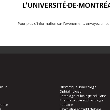
Pour plus d’information sur l’événement, envoyez un co
uleur
Obstétrique-gynécologie
Ophtalmologie
Pathologie et biologie cellulaire
Pharmacologie et physiologie
gence
Pédiatrie
ie
Psychiatrie et d’addictologie