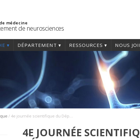
 de médecine
ement de neurosciences
HE
DÉPARTEMENT
RESSOURCES
NOUS JO
/
ique
4e journée scientifique du Département de neurosciences – 9 novembre 2021
4E JOURNÉE SCIENTIFI