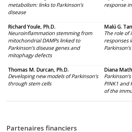
metabolism: links to Parkinson’s
response in
disease
Richard Youle, Ph.D.
Malú G. Tan
Neuroinflammation stemming from
The role o
mitochondrial DAMPs linked to
responses in
Parkinson’s disease genes and
Parkinson’s
mitophagy defects
Thomas M. Durcan, Ph.D.
Diana Math
Developing new models of Parkinson’s
Parkinson’s
through stem cells
PINK1 and P
of the imm
Partenaires financiers