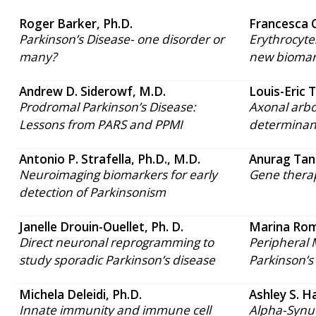
Roger Barker, Ph.D.
Francesca C
Parkinson’s Disease- one disorder or
Erythrocyte
many?
new biomark
Andrew D. Siderowf, M.D.
Louis-Eric 
Prodromal Parkinson’s Disease:
Axonal arbo
Lessons from PARS and PPMI
determinant
Antonio P. Strafella, Ph.D., M.D.
Anurag Tan
Neuroimaging biomarkers for early
Gene therap
detection of Parkinsonism
Janelle Drouin-Ouellet, Ph. D.
Marina Rom
Direct neuronal reprogramming to
Peripheral 
study sporadic Parkinson’s disease
Parkinson’s
Michela Deleidi, Ph.D.
Ashley S. H
Innate immunity and immune cell
Alpha-Synu