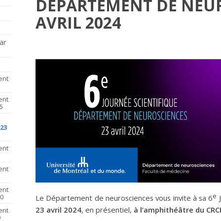
DÉPARTEMENT DE NEUR
AVRIL 2024
ar
ent
ent
5
23
ent
ent
ent
e
20
Le Département de neurosciences vous invite à sa 6
J
23 avril 2024
, en présentiel,
à l’amphithéâtre du CR
ent
9