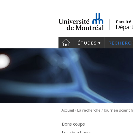
Faculté
Départ
ÉTUDES
RECHERC
/
/
Accueil
La recherche
Journée scientif
Bons coups
Les chercheurs