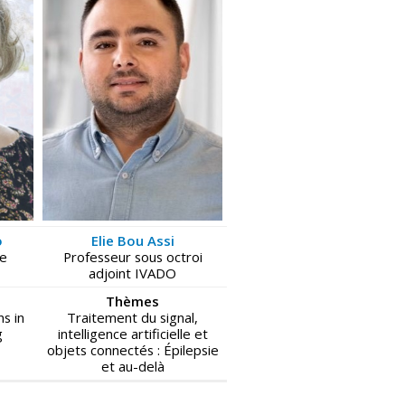
o
Elie Bou Assi
re
Professeur sous octroi
adjoint IVADO
Thèmes
s in
Traitement du signal,
g
intelligence artificielle et
objets connectés : Épilepsie
et au-delà