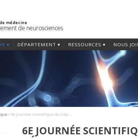
 de médecine
ement de neurosciences
HE
DÉPARTEMENT
RESSOURCES
NOUS JO
/
ique
6e journée scientifique du Département de neurosciences – 23 avril 2024
6E JOURNÉE SCIENTIFI