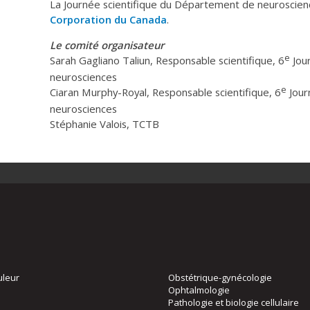
La Journée scientifique du Département de neuroscienc
Corporation du Canada
.
Le comité organisateur
e
Sarah Gagliano Taliun, Responsable scientifique, 6
Jou
neurosciences
e
Ciaran Murphy-Royal, Responsable scientifique, 6
Jour
neurosciences
Stéphanie Valois, TCTB
uleur
Obstétrique-gynécologie
Ophtalmologie
Pathologie et biologie cellulaire