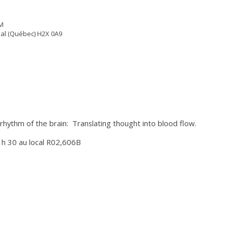
M
éal (Québec) H2X 0A9
 rhythm of the brain: Translating thought into blood flow.
 h 30 au local R02,606B