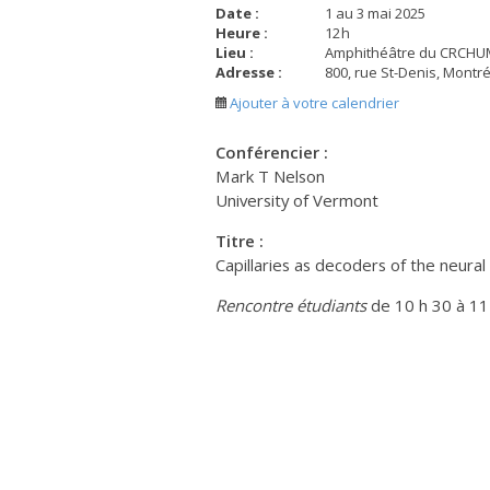
Date :
1 au 3 mai 2025
Heure :
12
h
Lieu :
Amphithéâtre du CRCHU
Adresse :
800, rue St-Denis, Montr
Ajouter à votre calendrier
Conférencier :
Mark T Nelson
University of Vermont
Titre :
Capillaries as decoders of the neural
Rencontre étudiants
de 10 h 30 à 11