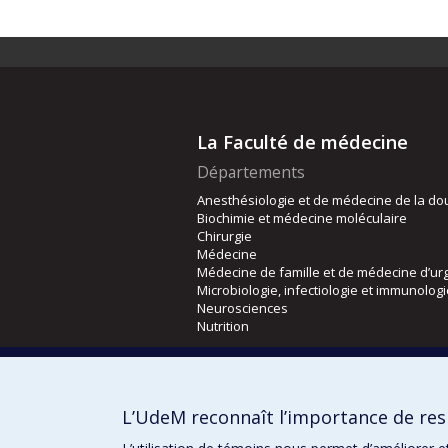
La Faculté de médecine
Départements
Anesthésiologie et de médecine de la do
Biochimie et médecine moléculaire
Chirurgie
Médecine
Médecine de famille et de médecine d’ur
Microbiologie, infectiologie et immunolog
Neurosciences
Nutrition
Écoles
Kinésiologie et des sciences de l’activité
L’UdeM reconnaît l’importance de resp
Orthophonie et audiologie
Réadaptation