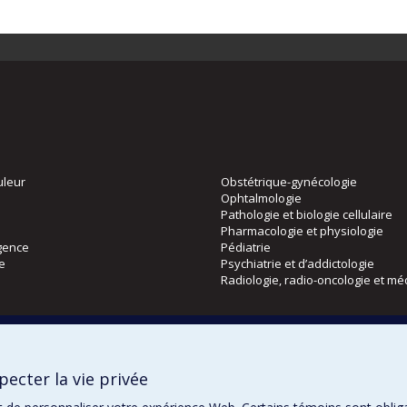
uleur
Obstétrique-gynécologie
Ophtalmologie
Pathologie et biologie cellulaire
Pharmacologie et physiologie
gence
Pédiatrie
ie
Psychiatrie et d’addictologie
Radiologie, radio-oncologie et mé
Directions
 physique
DPC
ecter la vie privée
CPASS
Éthique clinique