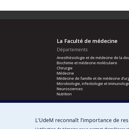
La Faculté de médecine
Départements
Anesthésiologie et de médecine de la do
Biochimie et médecine moléculaire
Chirurgie
Médecine
Médecine de famille et de médecine d’ur
Microbiologie, infectiologie et immunolog
Neurosciences
Nutrition
Écoles
Kinésiologie et des sciences de l’activité
L’UdeM reconnaît l’importance de resp
Orthophonie et audiologie
Réadaptation