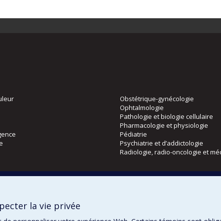
uleur
Obstétrique-gynécologie
Ophtalmologie
Pathologie et biologie cellulaire
Pharmacologie et physiologie
gence
Pédiatrie
ie
Psychiatrie et d’addictologie
Radiologie, radio-oncologie et mé
Directions
 physique
DPC
ecter la vie privée
CPASS
Éthique clinique