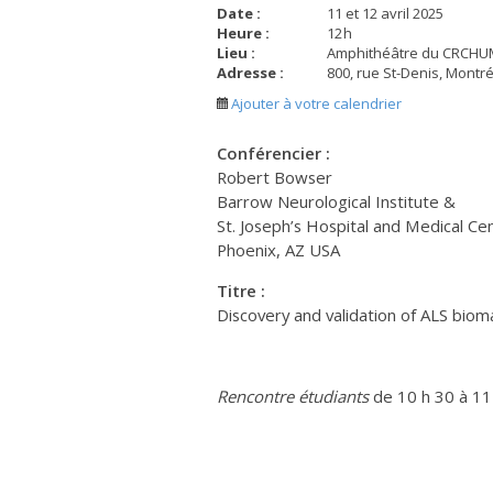
Date :
11 et 12 avril 2025
Heure :
12
h
Lieu :
Amphithéâtre du CRCHU
Adresse :
800, rue St-Denis, Montr
Ajouter à votre calendrier
Conférencier :
Robert Bowser
Barrow Neurological Institute &
St. Joseph’s Hospital and Medical Ce
Phoenix, AZ USA
Titre :
Discovery and validation of ALS biomar
Rencontre étudiants
de 10 h 30 à 11