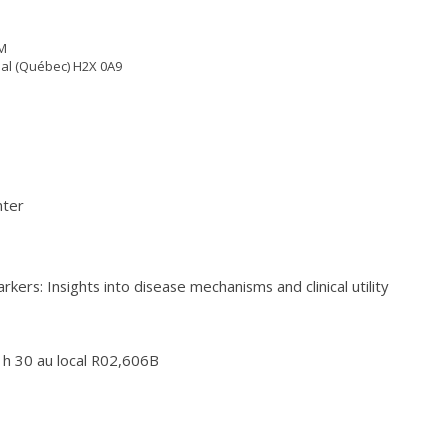
M
éal (Québec) H2X 0A9
nter
kers: Insights into disease mechanisms and clinical utility
 h 30 au local R02,606B