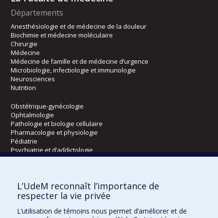
Départements
Anesthésiologie et de médecine de la douleur
Biochimie et médecine moléculaire
Chirurgie
Médecine
Médecine de famille et de médecine d’urgence
Microbiologie, infectiologie et immunologie
Neurosciences
Nutrition
Obstétrique-gynécologie
Ophtalmologie
Pathologie et biologie cellulaire
Pharmacologie et physiologie
Pédiatrie
Psychiatrie et d’addictologie
Radiologie, radio-oncologie et médecine nucléaire
L’UdeM reconnaît l’importance de
Écoles
respecter la vie privée
Kinésiologie et des sciences de l’activité physique
L’utilisation de témoins nous permet d’améliorer et de
Orthophonie et audiologie