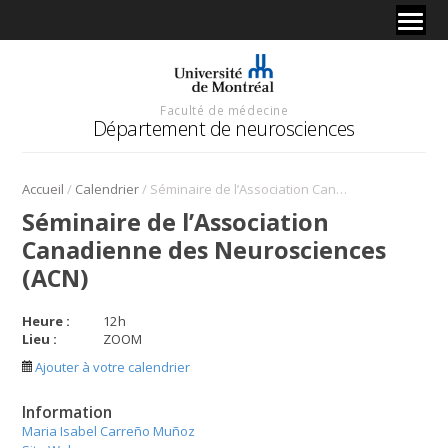
Faculté de médecine
Département de neurosciences
/
/
Accueil
Calendrier
Séminaire de l’Association Canadienne des Neurosciences (ACN)
Séminaire de l’Association
Canadienne des Neurosciences
(ACN)
Heure :
12
h
Lieu :
ZOOM
Ajouter à votre calendrier
Information
Maria Isabel Carreño Muñoz