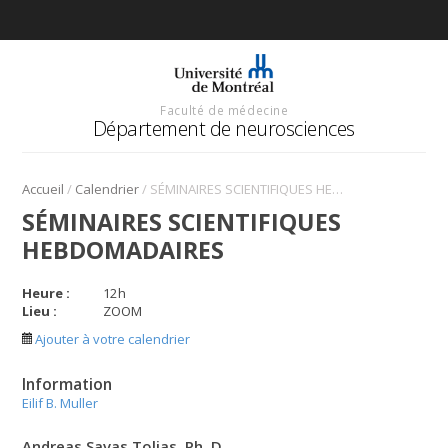
Faculté de médecine
Département de neurosciences
/
/
Accueil
Calendrier
SÉMINAIRES SCIENTIFIQUES HEBDOMADAIRES
SÉMINAIRES SCIENTIFIQUES
HEBDOMADAIRES
Heure :
12
h
Lieu :
ZOOM
Ajouter à votre calendrier
Information
Eilif B. Muller
Andreas Savas Tolias, Ph. D.