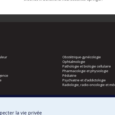
uleur
Obstétrique-gynécologie
Ophtalmologie
Pathologie et biologie cellulaire
Pharmacologie et physiologie
gence
Pédiatrie
ie
Psychiatrie et d’addictologie
Radiologie, radio-oncologie et mé
Directions
 physique
DPC
ecter la vie privée
CPASS