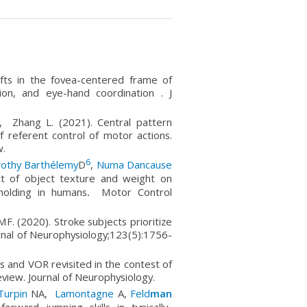
fts in the fovea-centered frame of
ion, and eye-hand coordination . J
 D, Zhang L. (2021). Central pattern
 referent control of motor actions.
w.
6
othy Barthélemy
D
,
Numa Dancause
ct of object texture and weight on
 holding in humans
.
Motor Control
 MF. (2020). Stroke subjects prioritize
urnal of Neurophysiology;123(5):1756-
 and VOR revisited in the contest of
review. Journal of Neurophysiology.
urpin
NA,
Lamontagne
A,
Feld
man