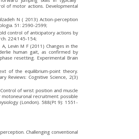
rward jumping skills in typically
trol of motor actions. Developmental
ilzadeh N ( 2013) Action-perception
ologia. 51: 2590-2599;
ld control of anticipatory actions by
rch. 224:145-154;
A, Levin M F (2011) Changes in the
derlie human gait, as confirmed by
 phase resetting. Experimental Brain
t of the equilibrium-point theory.
ary Reviews: Cognitive Science, 2(3)
 Control of wrist position and muscle
or motoneuronal recruitment: possible
hysiology (London). 588(Pt 9): 1551-
perception. Challenging conventional