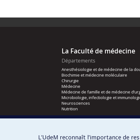
La Faculté de médecine
Départements
Anesthésiologie et de médecine de la do
Biochimie et médecine moléculaire
Chirurgie
Médecine
Médecine de famille et de médecine d’ur
Microbiologie, infectiologie et immunolog
Neurosciences
Nutrition
Écoles
Kinésiologie et des sciences de l’activité
L’UdeM reconnaît l’importance de resp
Orthophonie et audiologie