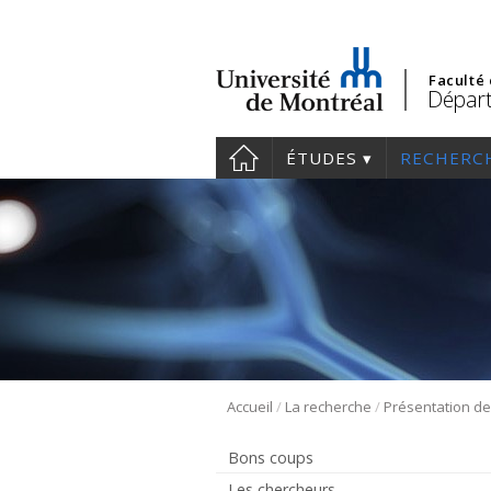
Faculté
Départ
ÉTUDES
RECHERC
/
/
Accueil
La recherche
Bons coups
Les chercheurs