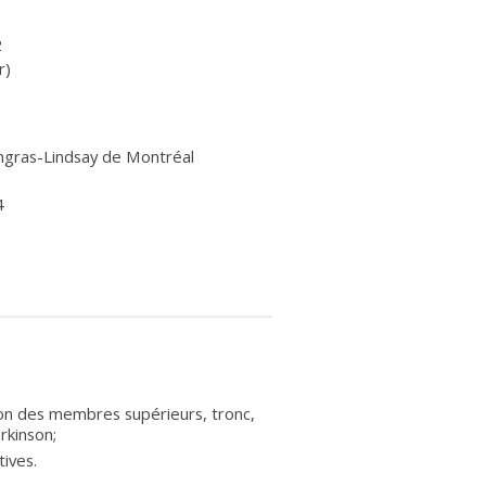
2
r)
ingras-Lindsay de Montréal
4
n des membres supérieurs, tronc,
rkinson;
tives.