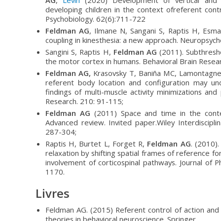
AG
,
Levin
(2020) Development of vertical and fo
developing children in the context ofreferent con
Psychobiology. 62(6):711-722
Feldman AG
, Ilmane N, Sangani S, Raptis H, Esma
coupling in kinesthesia: a new approach. Neuropsych
Sangini S, Raptis H,
Feldman AG
(2011). Subthresho
the motor cortex in humans. Behavioral Brain Resea
Feldman AG,
Krasovsky T, Baniña MC, Lamontagne 
referent body location and configuration may un
findings of multi-muscle activity minimizations and
Research. 210: 91-115;
Feldman AG
(2011) Space and time in the contex
Advanced review. Invited paper.Wiley Interdisciplin
287-304;
Raptis H, Burtet L, Forget R,
Feldman AG
. (2010).
relaxation by shifting spatial frames of reference f
involvement of corticospinal pathways. Journal of P
1170.
Livres
Feldman AG. (2015) Referent control of action and 
theories in behavioral neuroscience. Springer.