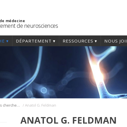
 de médecine
ement de neurosciences
HE
DÉPARTEMENT
RESSOURCES
NOUS JO
/
Présentation des chercheurs et de leur discipline
Anatol G. Feldman
ANATOL G. FELDMAN