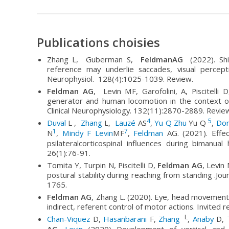
Publications choisies
Zhang L, Guberman S,
FeldmanAG
(2022). Shi
reference may underlie saccades, visual percept
Neurophysiol. 128(4):1025-1039. Review.
Feldman AG
, Levin MF, Garofolini, A, Piscitelli
generator and human locomotion in the context of
Clinical Neurophysiology. 132(11):2870-2889. Revie
4
5
Duval
L
,
Zhang
L,
Lauzé
AS
,
Yu Q Zhu
Yu Q
,
Dor
1
7
N
,
Mindy F Levin
MF
,
Feldman
AG. (2021). Effe
psilateralcorticospinal influences during bimanual
26(1):76-91.
Tomita Y, Turpin N, Piscitelli D,
Feldman AG
, Levin
postural stability during reaching from standing .Jo
1765.
Feldman AG
, Zhang L. (2020). Eye, head movements
indirect, referent control of motor actions. Invited 
L
Chan-Viquez
D,
Hasanbarani
F,
Zhang
,
Anaby
D,
T