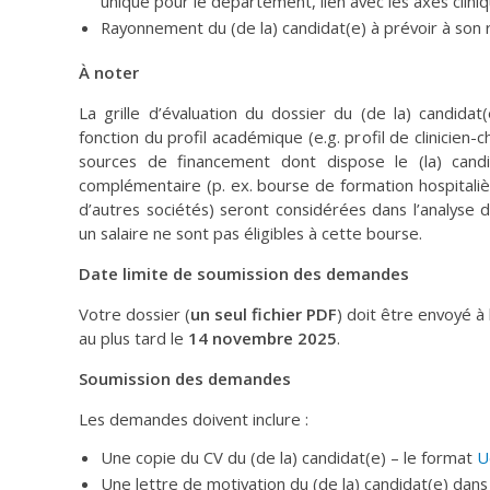
unique pour le département, lien avec les axes cliniq
Rayonnement du (de la) candidat(e) à prévoir à son 
À noter
La grille d’évaluation du dossier du (de la) candid
fonction du profil académique (e.g. profil de clinicien-
sources de financement dont dispose le (la) candi
complémentaire (p. ex. bourse de formation hospitali
d’autres sociétés) seront considérées dans l’analyse 
un salaire ne sont pas éligibles à cette bourse.
Date limite de soumission des demandes
Votre dossier (
un seul fichier PDF
) doit être envoyé à
au plus tard le
14 novembre 2025
.
Soumission des demandes
Les demandes doivent inclure :
Une copie du CV du (de la) candidat(e) – le format
U
Une lettre de motivation du (de la) candidat(e) dans