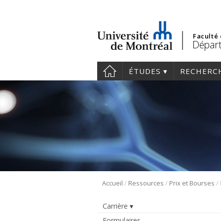
Faculté
Départ
ÉTUDES
RECHERC
/
/
/
Accueil
Ressources
Prix et Bourses
Carrière
Formulaires