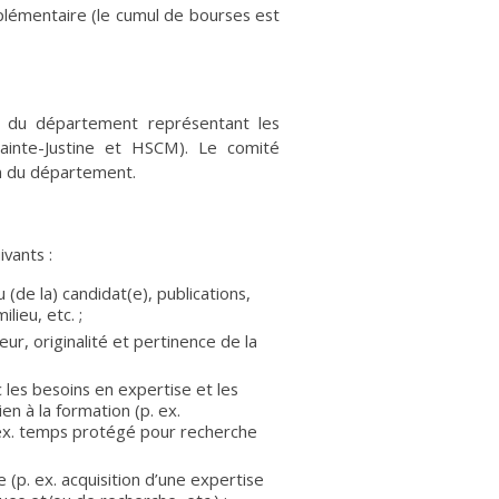
plémentaire (le cumul de bourses est
s du département représentant les
inte-Justine et HSCM). Le comité
n du département.
vants :
(de la) candidat(e), publications,
lieu, etc. ;
ur, originalité et pertinence de la
ec les besoins en expertise et les
en à la formation (p. ex.
. ex. temps protégé pour recherche
 (p. ex. acquisition d’une expertise