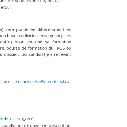
ues et/ou de recherche, etc.) ;
retour.
at(e) sera pondérée différemment en
chercheur ou clinicien-enseignant). Les
dat(e) pour soutenir sa formation
ère, bourse de formation du FRQS ou
du dossier. Les candidat(e)s recevant
 l’adresse
nancy.crete@umontreal.ca
deM
est suggéré ;
 laquelle on retrouve une description