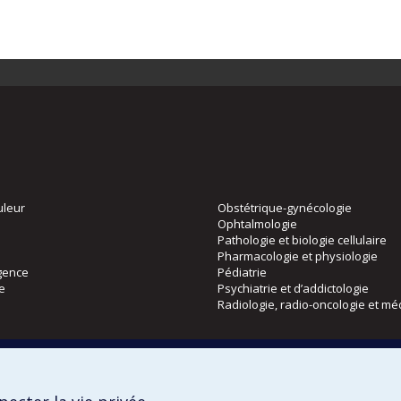
uleur
Obstétrique-gynécologie
Ophtalmologie
Pathologie et biologie cellulaire
Pharmacologie et physiologie
gence
Pédiatrie
ie
Psychiatrie et d’addictologie
Radiologie, radio-oncologie et mé
Directions
 physique
DPC