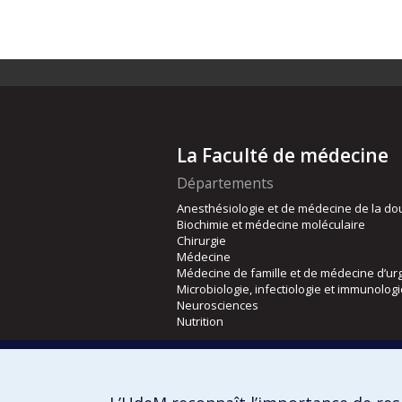
La Faculté de médecine
Départements
Anesthésiologie et de médecine de la do
Biochimie et médecine moléculaire
Chirurgie
Médecine
Médecine de famille et de médecine d’ur
Microbiologie, infectiologie et immunolog
Neurosciences
Nutrition
Écoles
Kinésiologie et des sciences de l’activité