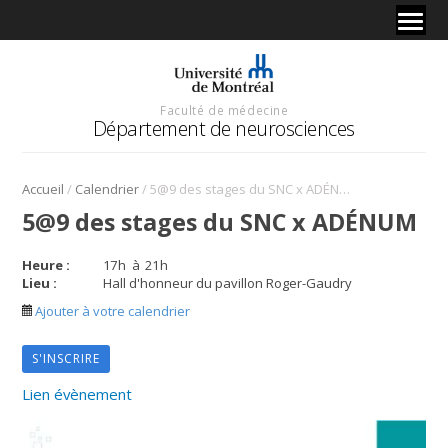
Faculté de médecine
Département de neurosciences
/
/
Accueil
Calendrier
5@9 des stages du SNC x ADÉNUM
5@9 des stages du SNC x ADÉNUM
Heure :
17
h
à
21
h
Lieu :
Hall d'honneur du pavillon Roger-Gaudry
Ajouter à votre calendrier
S'INSCRIRE
Lien évènement