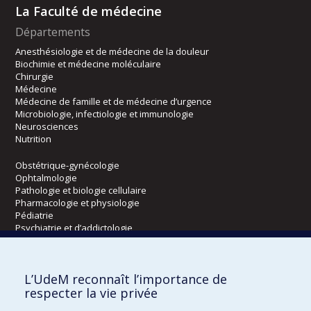
La Faculté de médecine
Départements
Anesthésiologie et de médecine de la douleur
Biochimie et médecine moléculaire
Chirurgie
Médecine
Médecine de famille et de médecine d’urgence
Microbiologie, infectiologie et immunologie
Neurosciences
Nutrition
Obstétrique-gynécologie
Ophtalmologie
Pathologie et biologie cellulaire
Pharmacologie et physiologie
Pédiatrie
Psychiatrie et d’addictologie
Radiologie, radio-oncologie et médecine nucléaire
L’UdeM reconnaît l’importance de
Écoles
respecter la vie privée
Kinésiologie et des sciences de l’activité physique