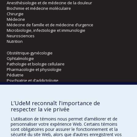
Anesthésiologie et de médecine de la douleur
Biochimie et médecine moléculaire
Chirurgie
Médecine
Médecine de famille et de médecine d’urgence
Microbiologie, infectiologie et immunologie
Neurosciences
Nutrition
Obstétrique-gynécologie
Ophtalmologie
Pathologie et biologie cellulaire
Pharmacologie et physiologie
Pédiatrie
Psychiatrie et d’addictologie
Radiologie, radio-oncologie et médecine nucléaire
L’UdeM reconnaît l’importance de
Écoles
respecter la vie privée
Kinésiologie et des sciences de l’activité physique
L’utilisation de témoins nous permet d’améliorer et de
Orthophonie et audiologie
personnaliser votre expérience Web. Certains témoins
Réadaptation
sont obligatoires pour assurer le fonctionnement et la
sécurité du site Web, alors que d’autres enregistrent vos