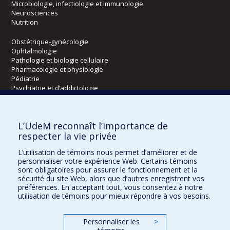
Microbiologie, infectiologie et immunologie
Neurosciences
Nutrition
Obstétrique-gynécologie
Ophtalmologie
Pathologie et biologie cellulaire
Pharmacologie et physiologie
Pédiatrie
Psychiatrie et d’addictologie
Radiologie, radio-oncologie et médecine nucléaire
L’UdeM reconnaît l’importance de
Écoles
respecter la vie privée
Kinésiologie et des sciences de l’activité physique
L’utilisation de témoins nous permet d’améliorer et de
Orthophonie et audiologie
personnaliser votre expérience Web. Certains témoins
Réadaptation
sont obligatoires pour assurer le fonctionnement et la
sécurité du site Web, alors que d’autres enregistrent vos
préférences. En acceptant tout, vous consentez à notre
Directions
utilisation de témoins pour mieux répondre à vos besoins.
DPC
CPASS
Personnaliser les
>
Éthique clinique