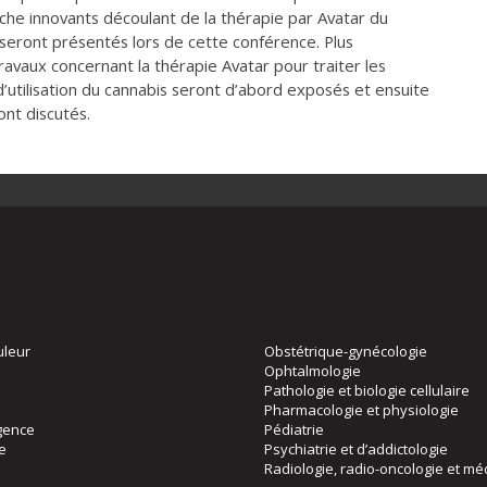
rche innovants découlant de la thérapie par Avatar du
seront présentés lors de cette conférence. Plus
ravaux concernant la thérapie Avatar pour traiter les
 d’utilisation du cannabis seront d’abord exposés et ensuite
nt discutés.
uleur
Obstétrique-gynécologie
Ophtalmologie
Pathologie et biologie cellulaire
Pharmacologie et physiologie
gence
Pédiatrie
ie
Psychiatrie et d’addictologie
Radiologie, radio-oncologie et mé