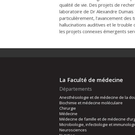
qualité de vie. Des projets de reche
laboratoire de Dr Alexandre Dumais 
particulièrement, l’avancement des t
hallucinations auditives et le trouble
les projets connexes émergents sero
La Faculté de médecine
Départements
Anesthésiologie et de médecine de la do
Biochimie et médecine moléculaire
Chirurgie
Médecine
Médecine de famille et de médecine d’ur
Microbiologie, infectiologie et immunolog
Neurosciences