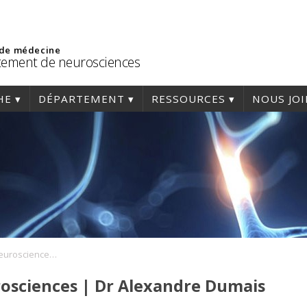
 de médecine
ement de neurosciences
HE
DÉPARTEMENT
RESSOURCES
NOUS JO
Conférence Axe Neurosciences | Dr Alexandre Dumais
osciences | Dr Alexandre Dumais