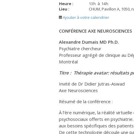
Heure :
13
h
à
14
h
Lieu :
CHUM, Pavillon A, 1050, r
Ajouter à votre calendrier
CONFÉRENCE AXE NEUROSCIENCES
Alexandre Dumais MD Ph.D.
Psychiatre chercheur
Professeur agrégé de clinique au Dép
Montréal
Titre :
Thérapie avatar: résultats 
Invité de Dr Didier Jutras-Aswad
Axe Neurosciences
Résumé de la conférence :
À l’ère numérique, la réalité virtuel
psychosociaux offerts en psychiatrie. 
aux besoins spécifiques des patients
De cette technologie découle une pan