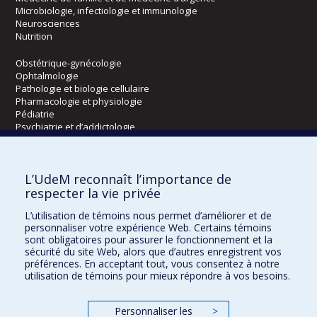
Microbiologie, infectiologie et immunologie
Neurosciences
Nutrition
Obstétrique-gynécologie
Ophtalmologie
Pathologie et biologie cellulaire
Pharmacologie et physiologie
Pédiatrie
Psychiatrie et d’addictologie
Radiologie, radio-oncologie et médecine nucléaire
L’UdeM reconnaît l’importance de
Écoles
respecter la vie privée
Kinésiologie et des sciences de l’activité physique
L’utilisation de témoins nous permet d’améliorer et de
Orthophonie et audiologie
personnaliser votre expérience Web. Certains témoins
Réadaptation
sont obligatoires pour assurer le fonctionnement et la
sécurité du site Web, alors que d’autres enregistrent vos
préférences. En acceptant tout, vous consentez à notre
Directions
utilisation de témoins pour mieux répondre à vos besoins.
DPC
CPASS
Personnaliser les
>
Éthique clinique