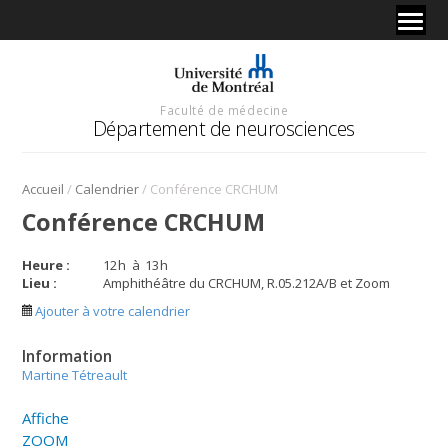
Faculté de médecine
Département de neurosciences
/
/
Accueil
Calendrier
Conférence CRCHUM
Conférence CRCHUM
Heure :
12
h
à
13
h
Lieu :
Amphithéâtre du CRCHUM, R.05.212A/B et Zoom
Ajouter à votre calendrier
Information
Martine Tétreault
Affiche
ZOOM