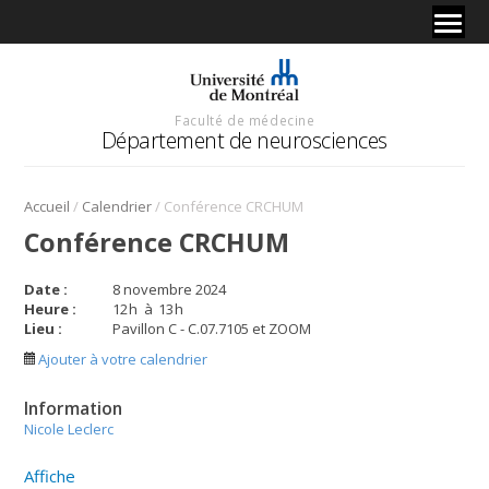
Faculté de médecine
Département de neurosciences
/
/
Accueil
Calendrier
Conférence CRCHUM
Conférence CRCHUM
Date :
8 novembre 2024
Heure :
12
h
à
13
h
Lieu :
Pavillon C - C.07.7105 et ZOOM
Ajouter à votre calendrier
Information
Nicole Leclerc
Affiche