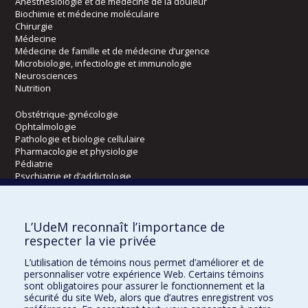
Anesthésiologie et de médecine de la douleur
Biochimie et médecine moléculaire
Chirurgie
Médecine
Médecine de famille et de médecine d’urgence
Microbiologie, infectiologie et immunologie
Neurosciences
Nutrition
Obstétrique-gynécologie
Ophtalmologie
Pathologie et biologie cellulaire
Pharmacologie et physiologie
Pédiatrie
Psychiatrie et d’addictologie
Radiologie, radio-oncologie et médecine nucléaire
L’UdeM reconnaît l’importance de
Écoles
respecter la vie privée
Kinésiologie et des sciences de l’activité physique
L’utilisation de témoins nous permet d’améliorer et de
Orthophonie et audiologie
personnaliser votre expérience Web. Certains témoins
Réadaptation
sont obligatoires pour assurer le fonctionnement et la
sécurité du site Web, alors que d’autres enregistrent vos