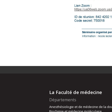
La Faculté de médecine
Départements
Anesthésiologie et de médecine de la do
Biochimie et médecine moléculaire