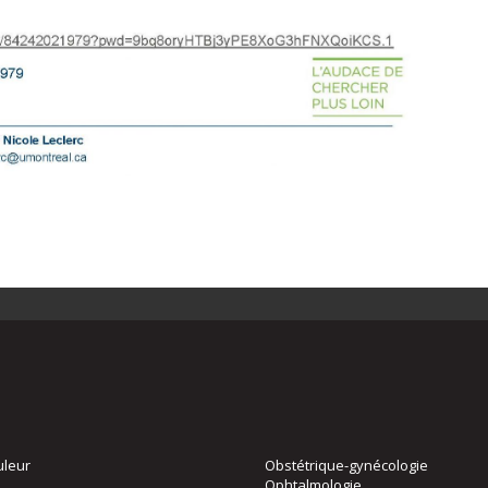
uleur
Obstétrique-gynécologie
Ophtalmologie