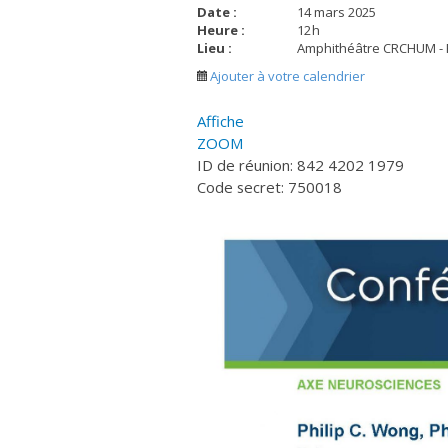
Date :
14 mars 2025
Heure :
12
h
Lieu :
Amphithéâtre CRCHUM - P
Ajouter à votre calendrier
Affiche
ZOOM
ID de réunion: 842 4202 1979
Code secret: 750018