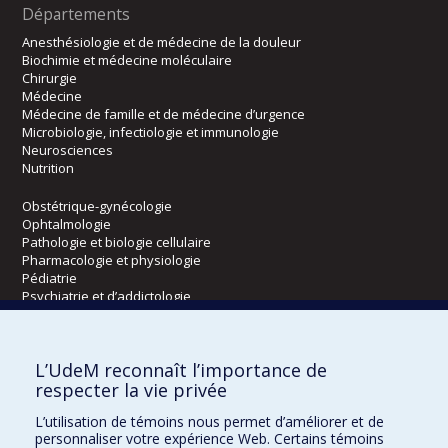
Départements
Anesthésiologie et de médecine de la douleur
Biochimie et médecine moléculaire
Chirurgie
Médecine
Médecine de famille et de médecine d’urgence
Microbiologie, infectiologie et immunologie
Neurosciences
Nutrition
Obstétrique-gynécologie
Ophtalmologie
Pathologie et biologie cellulaire
Pharmacologie et physiologie
Pédiatrie
Psychiatrie et d’addictologie
Radiologie, radio-oncologie et médecine nucléaire
L’UdeM reconnaît l’importance de
Écoles
respecter la vie privée
Kinésiologie et des sciences de l’activité physique
L’utilisation de témoins nous permet d’améliorer et de
Orthophonie et audiologie
personnaliser votre expérience Web. Certains témoins
Réadaptation