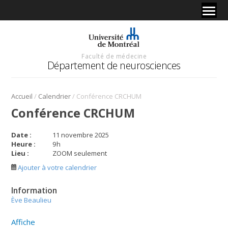
Faculté de médecine
Département de neurosciences
/
/
Accueil
Calendrier
Conférence CRCHUM
Conférence CRCHUM
Date :
11 novembre 2025
Heure :
9
h
Lieu :
ZOOM seulement
Ajouter à votre calendrier
Information
Ève Beaulieu
Affiche