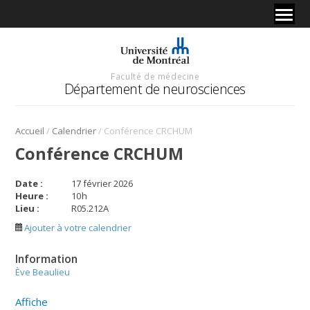
Faculté de médecine
Département de neurosciences
/
/
Accueil
Calendrier
Conférence CRCHUM
Conférence CRCHUM
Date :
17 février 2026
Heure :
10
h
Lieu :
R05.212A
Ajouter à votre calendrier
Information
Ève Beaulieu
Affiche