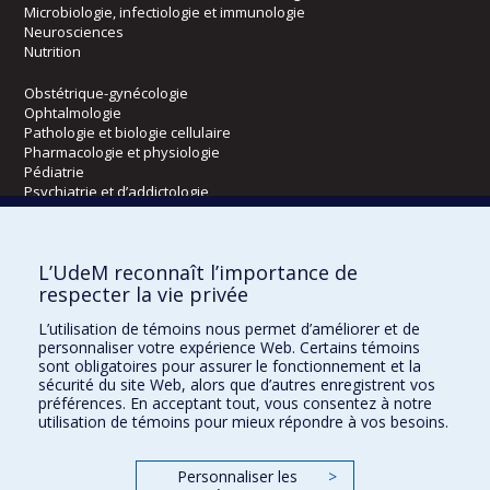
Microbiologie, infectiologie et immunologie
Neurosciences
Nutrition
Obstétrique-gynécologie
Ophtalmologie
Pathologie et biologie cellulaire
Pharmacologie et physiologie
Pédiatrie
Psychiatrie et d’addictologie
Radiologie, radio-oncologie et médecine nucléaire
L’UdeM reconnaît l’importance de
Écoles
respecter la vie privée
Kinésiologie et des sciences de l’activité physique
L’utilisation de témoins nous permet d’améliorer et de
Orthophonie et audiologie
personnaliser votre expérience Web. Certains témoins
Réadaptation
sont obligatoires pour assurer le fonctionnement et la
sécurité du site Web, alors que d’autres enregistrent vos
préférences. En acceptant tout, vous consentez à notre
Directions
utilisation de témoins pour mieux répondre à vos besoins.
DPC
CPASS
Personnaliser les
>
Éthique clinique