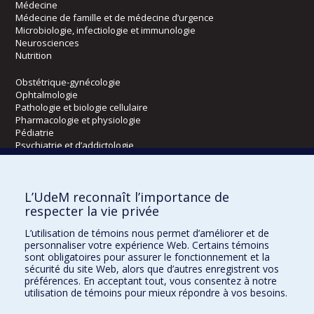
Médecine
Médecine de famille et de médecine d’urgence
Microbiologie, infectiologie et immunologie
Neurosciences
Nutrition
Obstétrique-gynécologie
Ophtalmologie
Pathologie et biologie cellulaire
Pharmacologie et physiologie
Pédiatrie
Psychiatrie et d’addictologie
Radiologie, radio-oncologie et médecine nucléaire
L’UdeM reconnaît l’importance de
Écoles
respecter la vie privée
Kinésiologie et des sciences de l’activité physique
L’utilisation de témoins nous permet d’améliorer et de
Orthophonie et audiologie
personnaliser votre expérience Web. Certains témoins
Réadaptation
sont obligatoires pour assurer le fonctionnement et la
sécurité du site Web, alors que d’autres enregistrent vos
préférences. En acceptant tout, vous consentez à notre
Directions
utilisation de témoins pour mieux répondre à vos besoins.
DPC