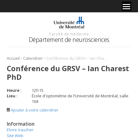
Faculté de médecine
Département de neurosciences
/
/
Accueil
Calendrier
Conférence du GRSV – Ian Charest PhD
Conférence du GRSV – Ian Charest
PhD
Heure :
12
h
15
Lieu :
École d'optométrie de l’Université de Montréal, salle
104
Ajouter à votre calendrier
Information
Elvire Vaucher
Site Web