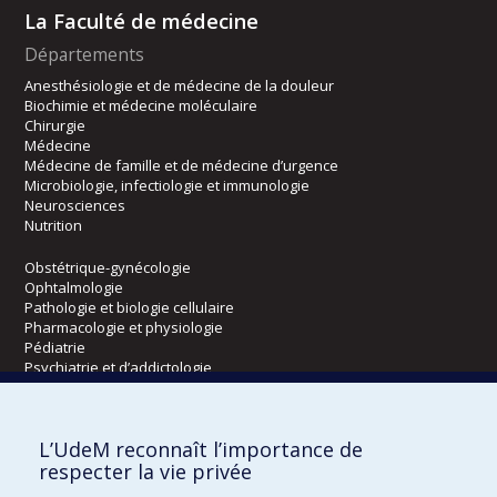
La Faculté de médecine
Départements
Anesthésiologie et de médecine de la douleur
Biochimie et médecine moléculaire
Chirurgie
Médecine
Médecine de famille et de médecine d’urgence
Microbiologie, infectiologie et immunologie
Neurosciences
Nutrition
Obstétrique-gynécologie
Ophtalmologie
Pathologie et biologie cellulaire
Pharmacologie et physiologie
Pédiatrie
Psychiatrie et d’addictologie
Radiologie, radio-oncologie et médecine nucléaire
L’UdeM reconnaît l’importance de
Écoles
respecter la vie privée
Kinésiologie et des sciences de l’activité physique