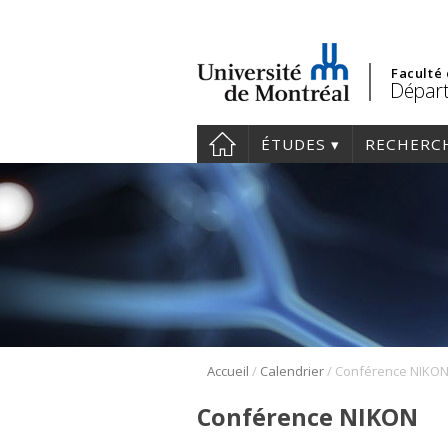
Faculté
Départ
ÉTUDES
RECHERC
/
/
Accueil
Calendrier
Conférence NIKO
Conférence NIKON