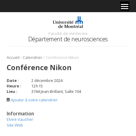
Faculté de médecine
Département de neurosciences
/
/
Accueil
Calendrier
Conférence Nikon
Conférence Nikon
Date :
2 décembre 2024
Heure :
12
h
15
Lieu :
3744 Jean-Brillant, Salle 104
Ajouter à votre calendrier
Information
Elvire Vaucher
Site Web