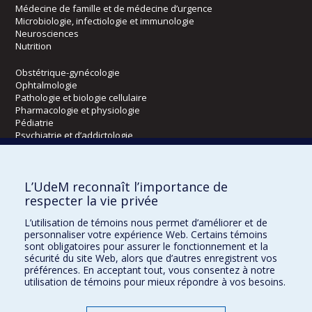
Médecine de famille et de médecine d’urgence
Microbiologie, infectiologie et immunologie
Neurosciences
Nutrition
Obstétrique-gynécologie
Ophtalmologie
Pathologie et biologie cellulaire
Pharmacologie et physiologie
Pédiatrie
Psychiatrie et d’addictologie
Radiologie, radio-oncologie et médecine nucléaire
L’UdeM reconnaît l’importance de
Écoles
respecter la vie privée
Kinésiologie et des sciences de l’activité physique
L’utilisation de témoins nous permet d’améliorer et de
Orthophonie et audiologie
personnaliser votre expérience Web. Certains témoins
Réadaptation
sont obligatoires pour assurer le fonctionnement et la
sécurité du site Web, alors que d’autres enregistrent vos
préférences. En acceptant tout, vous consentez à notre
Directions
utilisation de témoins pour mieux répondre à vos besoins.
DPC
CPASS