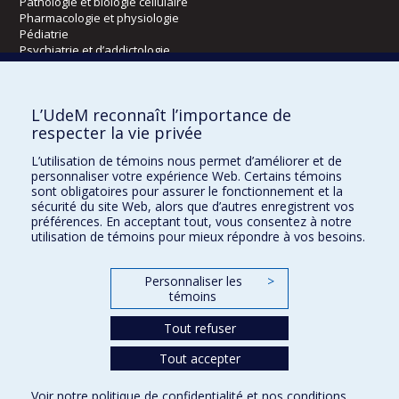
Pathologie et biologie cellulaire
Pharmacologie et physiologie
Pédiatrie
Psychiatrie et d’addictologie
Radiologie, radio-oncologie et médecine nucléaire
L’UdeM reconnaît l’importance de
Écoles
respecter la vie privée
Kinésiologie et des sciences de l’activité physique
L’utilisation de témoins nous permet d’améliorer et de
Orthophonie et audiologie
personnaliser votre expérience Web. Certains témoins
Réadaptation
sont obligatoires pour assurer le fonctionnement et la
sécurité du site Web, alors que d’autres enregistrent vos
préférences. En acceptant tout, vous consentez à notre
Directions
utilisation de témoins pour mieux répondre à vos besoins.
DPC
CPASS
Personnaliser les
>
Éthique clinique
témoins
Tout refuser
Tout accepter
Voir notre
politique de confidentialité
et nos
conditions