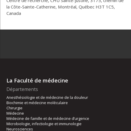
Centre de recherche, CHU Sainte-Justine, 3175, chemin de
la Côte-Sainte-Catherine, Montréal, Québec H3T 1C5,
Canada
La Faculté de médecine
Départements
Anesthésiologie et de médecine de la douleur
Biochimie et médecine moléculaire
Chirurgie
Médecine
Médecine de famille et de médecine d’urgence
Microbiologie, infectiologie et immunologie
Neurosciences