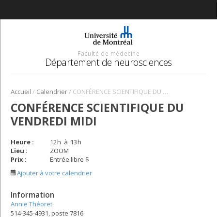
Faculté de médecine
Département de neurosciences
/
/
Accueil
Calendrier
CONFÉRENCE SCIENTIFIQUE DU VENDREDI MIDI
CONFÉRENCE SCIENTIFIQUE DU
VENDREDI MIDI
Heure :
12
h
à
13
h
Lieu :
ZOOM
Prix :
Entrée libre $
Ajouter à votre calendrier
Information
Annie Théoret
514-345-4931, poste 7816