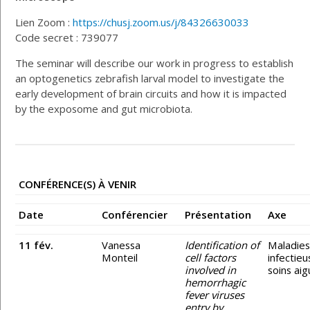
Lien Zoom :
https://chusj.zoom.us/j/84326630033
Code secret : 739077
The seminar will describe our work in progress to establish
an optogenetics zebrafish larval model to investigate the
early development of brain circuits and how it is impacted
by the exposome and gut microbiota.
CONFÉRENCE(S) À VENIR
Date
Conférencier
Présentation
Axe
11 fév.
Vanessa
Identification of
Maladie
Monteil
cell factors
infectieu
involved in
soins aig
hemorrhagic
fever viruses
entry by