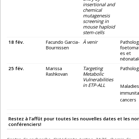
insertional and
chemical
mutagenesis
screening in
mouse haploid
stem-cells
18 fév.
Facundo Garcia-
À venir
Patholog
Bournissen
foetomat
es et
néonatal
25 fév.
Marissa
Targeting
Patholog
Rashkovan
Metabolic
Vulnerabilities
in ETP-ALL
Maladie
immunita
cancers
Restez à l’affût pour toutes les nouvelles dates et les n
conférenciers!