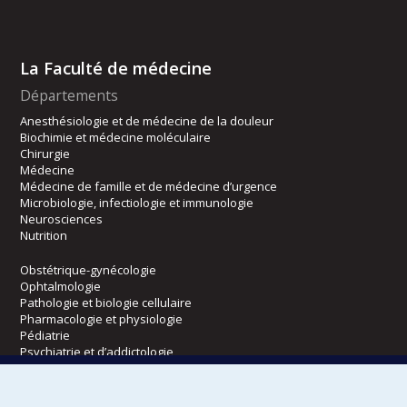
La Faculté de médecine
Départements
Anesthésiologie et de médecine de la douleur
Biochimie et médecine moléculaire
Chirurgie
Médecine
Médecine de famille et de médecine d’urgence
Microbiologie, infectiologie et immunologie
Neurosciences
Nutrition
Obstétrique-gynécologie
Ophtalmologie
Pathologie et biologie cellulaire
Pharmacologie et physiologie
Pédiatrie
Psychiatrie et d’addictologie
Radiologie, radio-oncologie et médecine nucléaire