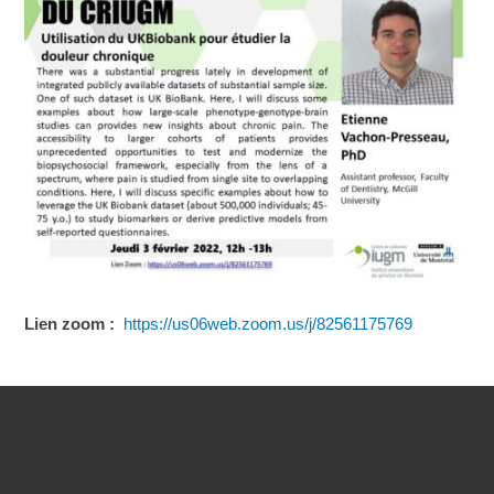
Lien zoom :
https://
us06web.zoom.us/j/82561175769