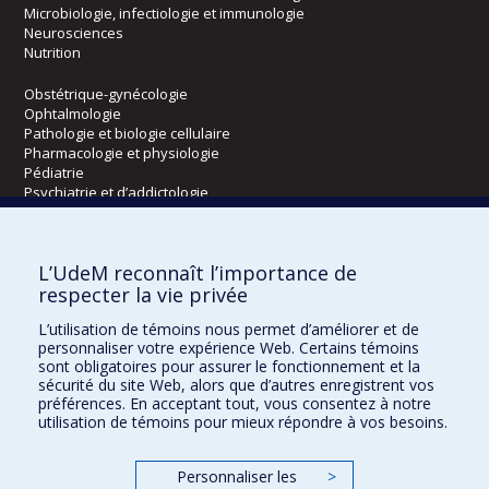
Microbiologie, infectiologie et immunologie
Neurosciences
Nutrition
Obstétrique-gynécologie
Ophtalmologie
Pathologie et biologie cellulaire
Pharmacologie et physiologie
Pédiatrie
Psychiatrie et d’addictologie
Radiologie, radio-oncologie et médecine nucléaire
L’UdeM reconnaît l’importance de
Écoles
respecter la vie privée
Kinésiologie et des sciences de l’activité physique
L’utilisation de témoins nous permet d’améliorer et de
Orthophonie et audiologie
personnaliser votre expérience Web. Certains témoins
Réadaptation
sont obligatoires pour assurer le fonctionnement et la
sécurité du site Web, alors que d’autres enregistrent vos
préférences. En acceptant tout, vous consentez à notre
Directions
utilisation de témoins pour mieux répondre à vos besoins.
DPC
CPASS
Personnaliser les
>
Éthique clinique