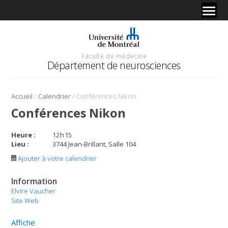
Faculté de médecine
Département de neurosciences
/
/
Accueil
Calendrier
Conférences Nikon
Conférences Nikon
Heure :
12
h
15
Lieu :
3744 Jean-Brillant, Salle 104
Ajouter à votre calendrier
Information
Elvire Vaucher
Site Web
Affiche