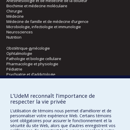
Anesthésiologie et de médecine de la douleur
Biochimie et médecine moléculaire
Chirurgie
Médecine
Médecine de famille et de médecine d’urgence
Microbiologie, infectiologie et immunologie
Neurosciences
Nutrition
Obstétrique-gynécologie
Ophtalmologie
Pathologie et biologie cellulaire
Pharmacologie et physiologie
Pédiatrie
Psychiatrie et d’addictologie
Radiologie, radio-oncologie et médecine nucléaire
L’UdeM reconnaît l’importance de
Écoles
respecter la vie privée
Kinésiologie et des sciences de l’activité physique
L’utilisation de témoins nous permet d’améliorer et de
Orthophonie et audiologie
personnaliser votre expérience Web. Certains témoins
Réadaptation
sont obligatoires pour assurer le fonctionnement et la
sécurité du site Web, alors que d’autres enregistrent vos