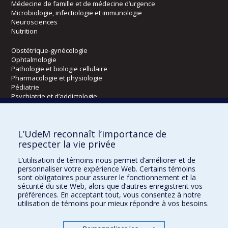
Médecine de famille et de médecine d’urgence
Microbiologie, infectiologie et immunologie
Neurosciences
Nutrition
Obstétrique-gynécologie
Ophtalmologie
Pathologie et biologie cellulaire
Pharmacologie et physiologie
Pédiatrie
Psychiatrie et d’addictologie
Radiologie, radio-oncologie et médecine nucléaire
L’UdeM reconnaît l’importance de
Écoles
respecter la vie privée
Kinésiologie et des sciences de l’activité physique
L’utilisation de témoins nous permet d’améliorer et de
Orthophonie et audiologie
personnaliser votre expérience Web. Certains témoins
Réadaptation
sont obligatoires pour assurer le fonctionnement et la
sécurité du site Web, alors que d’autres enregistrent vos
préférences. En acceptant tout, vous consentez à notre
Directions
utilisation de témoins pour mieux répondre à vos besoins.
DPC
CPASS