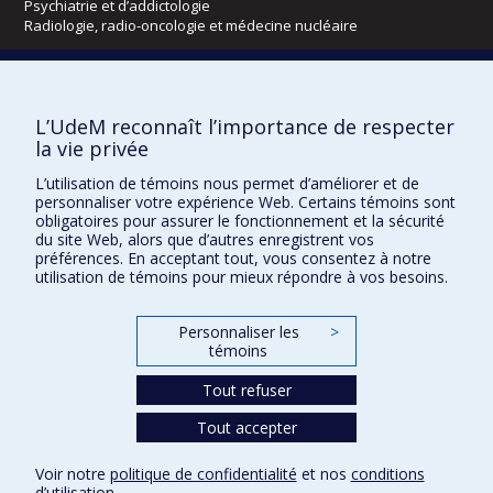
Psychiatrie et d’addictologie
Radiologie, radio-oncologie et médecine nucléaire
Écoles
L’UdeM reconnaît l’importance de respecter
Kinésiologie et des sciences de l’activité physique
la vie privée
Orthophonie et audiologie
Réadaptation
L’utilisation de témoins nous permet d’améliorer et de
personnaliser votre expérience Web. Certains témoins sont
obligatoires pour assurer le fonctionnement et la sécurité
Directions
du site Web, alors que d’autres enregistrent vos
DPC
préférences. En acceptant tout, vous consentez à notre
CPASS
utilisation de témoins pour mieux répondre à vos besoins.
Éthique clinique
Personnaliser les
>
témoins
Tout refuser
Tout accepter
Confidentialité
Conditions d’utilisation
Paramètres des témoins
Voir notre
politique de confidentialité
et nos
conditions
d’utilisation
.