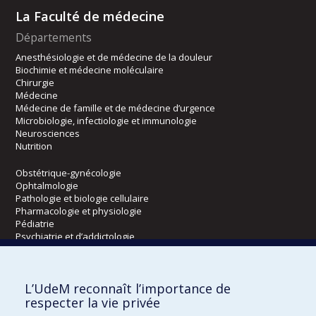
La Faculté de médecine
Départements
Anesthésiologie et de médecine de la douleur
Biochimie et médecine moléculaire
Chirurgie
Médecine
Médecine de famille et de médecine d’urgence
Microbiologie, infectiologie et immunologie
Neurosciences
Nutrition
Obstétrique-gynécologie
Ophtalmologie
Pathologie et biologie cellulaire
Pharmacologie et physiologie
Pédiatrie
Psychiatrie et d’addictologie
Radiologie, radio-oncologie et médecine nucléaire
L’UdeM reconnaît l’importance de
Écoles
respecter la vie privée