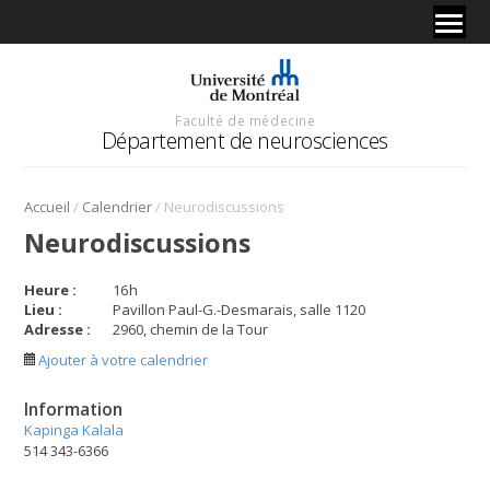
Faculté de médecine
Département de neurosciences
/
/
Accueil
Calendrier
Neurodiscussions
Neurodiscussions
Heure :
16
h
Lieu :
Pavillon Paul-G.-Desmarais, salle 1120
Adresse :
2960, chemin de la Tour
Ajouter à votre calendrier
Information
Kapinga Kalala
514 343-6366