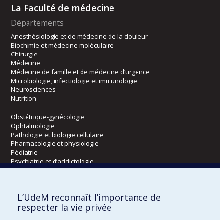
La Faculté de médecine
Départements
Anesthésiologie et de médecine de la douleur
Biochimie et médecine moléculaire
Chirurgie
Médecine
Médecine de famille et de médecine d’urgence
Microbiologie, infectiologie et immunologie
Neurosciences
Nutrition
Obstétrique-gynécologie
Ophtalmologie
Pathologie et biologie cellulaire
Pharmacologie et physiologie
Pédiatrie
Psychiatrie et d’addictologie
Radiologie, radio-oncologie et médecine nucléaire
L’UdeM reconnaît l’importance de
Écoles
respecter la vie privée
Kinésiologie et des sciences de l’activité physique