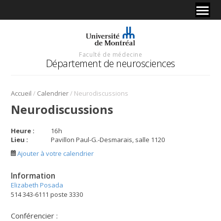
Faculté de médecine
Département de neurosciences
/
/
Accueil
Calendrier
Neurodiscussions
Neurodiscussions
Heure :
16
h
Lieu :
Pavillon Paul-G.-Desmarais, salle 1120
Ajouter à votre calendrier
Information
Elizabeth Posada
514 343-6111 poste 3330
Conférencier :