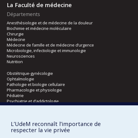
La Faculté de médecine
Départements
Anesthésiologie et de médecine de la douleur
Biochimie et médecine moléculaire
Chirurgie
Médecine
Médecine de famille et de médecine d’urgence
Microbiologie, infectiologie et immunologie
Neurosciences
Nutrition
Obstétrique-gynécologie
Ophtalmologie
Pathologie et biologie cellulaire
Pharmacologie et physiologie
Pédiatrie
Psychiatrie et d’addictologie
Radiologie, radio-oncologie et médecine nucléaire
L’UdeM reconnaît l’importance de
Écoles
respecter la vie privée
Kinésiologie et des sciences de l’activité physique