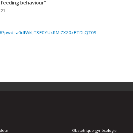
 feeding behaviour”
021
35776?pwd=a0dIWklJT3E0YUxRMlZXZ0xETDljQT09
uleur
Obstétrique-gynécologie