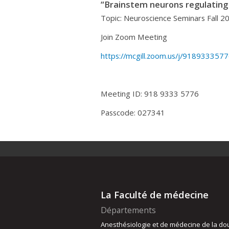
“Brainstem neurons regulating
Topic: Neuroscience Seminars Fall 2
Join Zoom Meeting
https://mcgill.zoom.us/j/918933
Meeting ID: 918 9333 5776
Passcode: 027341
La Faculté de médecine
Départements
Anesthésiologie et de médecine de la do