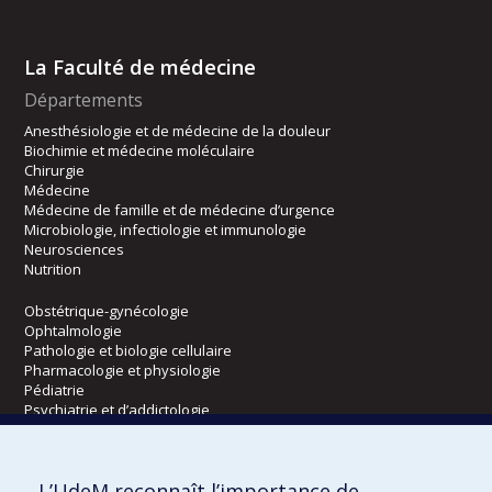
La Faculté de médecine
Départements
Anesthésiologie et de médecine de la douleur
Biochimie et médecine moléculaire
Chirurgie
Médecine
Médecine de famille et de médecine d’urgence
Microbiologie, infectiologie et immunologie
Neurosciences
Nutrition
Obstétrique-gynécologie
Ophtalmologie
Pathologie et biologie cellulaire
Pharmacologie et physiologie
Pédiatrie
Psychiatrie et d’addictologie
Radiologie, radio-oncologie et médecine nucléaire
L’UdeM reconnaît l’importance de