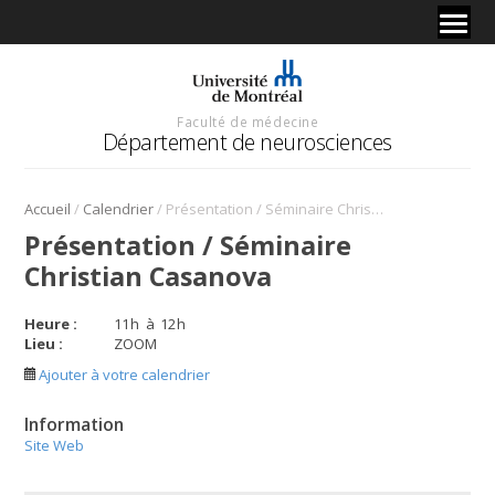
Faculté de médecine
Département de neurosciences
/
/
Accueil
Calendrier
Présentation / Séminaire Christian Casanova
Présentation / Séminaire
Christian Casanova
Heure :
11
h
à
12
h
Lieu :
ZOOM
Ajouter à votre calendrier
Information
Site Web