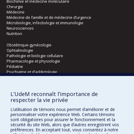
Biochimie et médecine moléculaire
Chirurgie
Médecine
Médecine de famille et de médecine d’urgence
Microbiologie, infectiologie et immunologie
Neurosciences
Nutrition
Obstétrique-gynécologie
Ophtalmologie
Pathologie et biologie cellulaire
Pharmacologie et physiologie
Pédiatrie
Psychiatrie et d’addictologie
Radiologie, radio-oncologie et médecine nucléaire
L’UdeM reconnaît l’importance de
Écoles
respecter la vie privée
Kinésiologie et des sciences de l’activité physique
L’utilisation de témoins nous permet d’améliorer et de
Orthophonie et audiologie
personnaliser votre expérience Web. Certains témoins
Réadaptation
sont obligatoires pour assurer le fonctionnement et la
sécurité du site Web, alors que d’autres enregistrent vos
préférences. En acceptant tout, vous consentez à notre
Directions