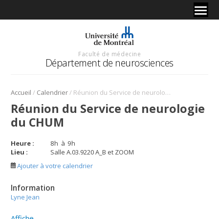
Faculté de médecine
Département de neurosciences
/
/
Accueil
Calendrier
Réunion du Service de neurologie du CHUM
Réunion du Service de neurologie
du CHUM
Heure :
8
h
à
9
h
Lieu :
Salle A.03.9220 A_B et ZOOM
Ajouter à votre calendrier
Information
Lyne Jean
Affiche