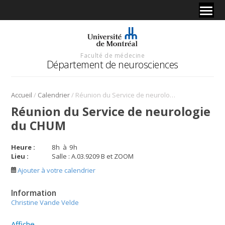
Faculté de médecine
Département de neurosciences
/
/
Accueil
Calendrier
Réunion du Service de neurologie du CHUM
Réunion du Service de neurologie
du CHUM
Heure :
8
h
à
9
h
Lieu :
Salle : A.03.9209 B et ZOOM
Ajouter à votre calendrier
Information
Christine Vande Velde
Affiche