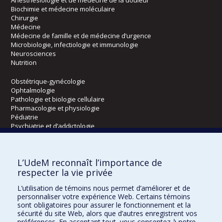
Anesthésiologie et de médecine de la douleur
Biochimie et médecine moléculaire
Chirurgie
Médecine
Médecine de famille et de médecine d’urgence
Microbiologie, infectiologie et immunologie
Neurosciences
Nutrition
Obstétrique-gynécologie
Ophtalmologie
Pathologie et biologie cellulaire
Pharmacologie et physiologie
Pédiatrie
Psychiatrie et d’addictologie
Radiologie, radio-oncologie et médecine nucléaire
L’UdeM reconnaît l’importance de
Écoles
respecter la vie privée
Kinésiologie et des sciences de l’activité physique
L’utilisation de témoins nous permet d’améliorer et de
Orthophonie et audiologie
personnaliser votre expérience Web. Certains témoins
Réadaptation
sont obligatoires pour assurer le fonctionnement et la
sécurité du site Web, alors que d’autres enregistrent vos
préférences. En acceptant tout, vous consentez à notre