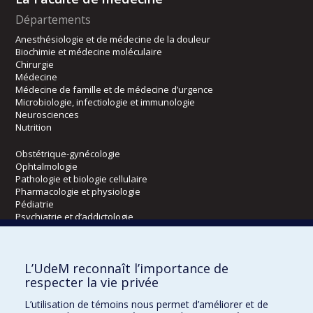
Départements
Anesthésiologie et de médecine de la douleur
Biochimie et médecine moléculaire
Chirurgie
Médecine
Médecine de famille et de médecine d’urgence
Microbiologie, infectiologie et immunologie
Neurosciences
Nutrition
Obstétrique-gynécologie
Ophtalmologie
Pathologie et biologie cellulaire
Pharmacologie et physiologie
Pédiatrie
Psychiatrie et d’addictologie
Radiologie, radio-oncologie et médecine nucléaire
L’UdeM reconnaît l’importance de
Écoles
respecter la vie privée
Kinésiologie et des sciences de l’activité physique
L’utilisation de témoins nous permet d’améliorer et de
Orthophonie et audiologie