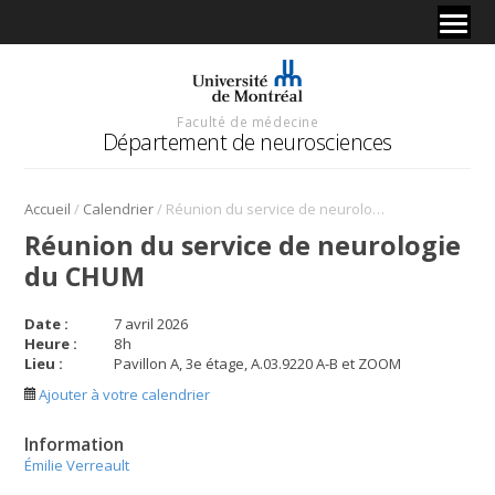
Faculté de médecine
Département de neurosciences
/
/
Accueil
Calendrier
Réunion du service de neurologie du CHUM
Réunion du service de neurologie
du CHUM
Date :
7 avril 2026
Heure :
8
h
Lieu :
Pavillon A, 3e étage, A.03.9220 A-B et ZOOM
Ajouter à votre calendrier
Information
Émilie Verreault