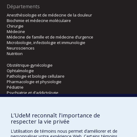
Départements
Anesthésiologie et de médecine de la douleur
Biochimie et médecine moléculaire
Chirurgie
Médecine
Médecine de famille et de médecine d’urgence
Microbiologie, infectiologie et immunologie
Neurosciences
Nutrition
Obstétrique-gynécologie
Ophtalmologie
Pathologie et biologie cellulaire
Pharmacologie et physiologie
Pédiatrie
Psychiatrie et d’addictologie
Radiologie, radio-oncologie et médecine nucléaire
L’UdeM reconnaît l’importance de
Écoles
respecter la vie privée
Kinésiologie et des sciences de l’activité physique
L’utilisation de témoins nous permet d’améliorer et de
Orthophonie et audiologie
personnaliser votre expérience Web. Certains témoins