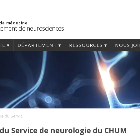
 de médecine
ement de neurosciences
HE
DÉPARTEMENT
RESSOURCES
NOUS JO
Réunion scientifique du Service de neurologie du CHUM
 du Service de neurologie du CHUM