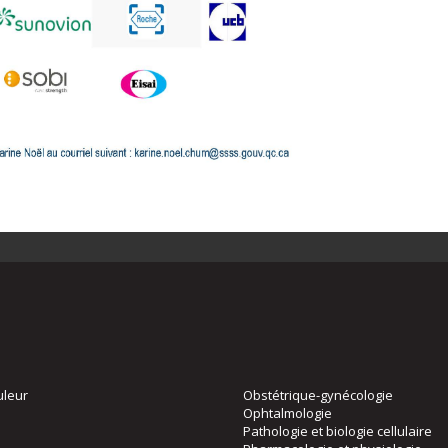
uleur
Obstétrique-gynécologie
Ophtalmologie
Pathologie et biologie cellulaire