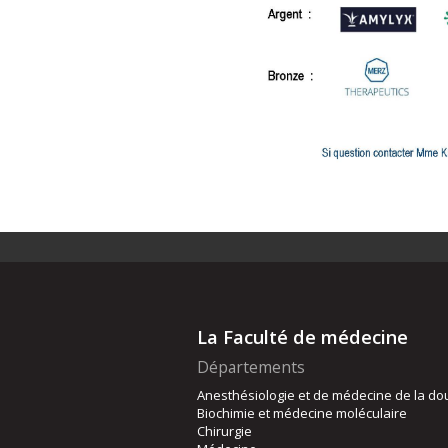
La Faculté de médecine
Départements
Anesthésiologie et de médecine de la do
Biochimie et médecine moléculaire
Chirurgie