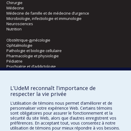
Chirurgie
Médecine
Médecine de famille et de médecine d’urgence
Microbiologie, infectiologie et immunologie
Neurosciences
Nutrition
Obstétrique-gynécologie
Ophtalmologie
Pathologie et biologie cellulaire
Pharmacologie et physiologie
Pédiatrie
Psychiatrie et d’addictologie
Radiologie, radio-oncologie et médecine nucléaire
L’UdeM reconnaît l’importance de
Écoles
respecter la vie privée
Kinésiologie et des sciences de l’activité physique
L’utilisation de témoins nous permet d’améliorer et de
Orthophonie et audiologie
personnaliser votre expérience Web. Certains témoins
Réadaptation
sont obligatoires pour assurer le fonctionnement et la
sécurité du site Web, alors que d’autres enregistrent vos
préférences. En acceptant tout, vous consentez à notre
Directions
utilisation de témoins pour mieux répondre à vos besoins.