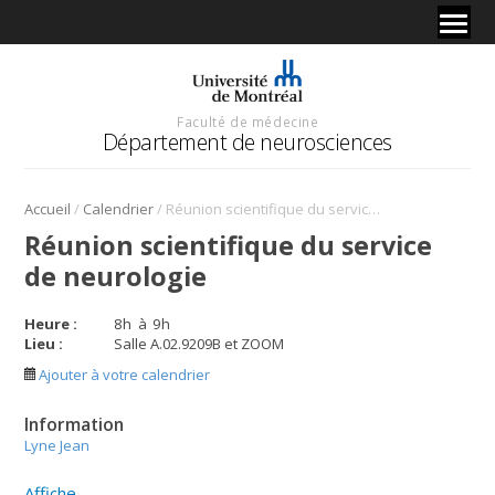
Faculté de médecine
Département de neurosciences
/
/
Accueil
Calendrier
Réunion scientifique du service de neurologie
Réunion scientifique du service
de neurologie
Heure :
8
h
à
9
h
Lieu :
Salle A.02.9209B et ZOOM
Ajouter à votre calendrier
Information
Lyne Jean
Affiche