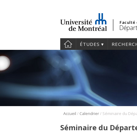
Faculté
Départ
ÉTUDES
RECHERC
/
/
Accueil
Calendrier
Séminaire du Départ