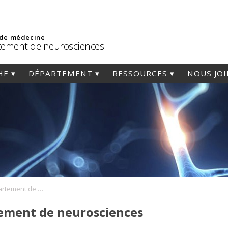
 de médecine
ement de neurosciences
HE
DÉPARTEMENT
RESSOURCES
NOUS JO
Séminaire du Département de neurosciences
ement de neurosciences