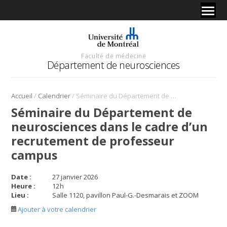
Faculté de médecine
Département de neurosciences
/
/
Accueil
Calendrier
Séminaire du Département de neurosciences dans le cadre d’un recrutement de professeur campus
Séminaire du Département de
neurosciences dans le cadre d’un
recrutement de professeur
campus
Date :
27 janvier 2026
Heure :
12
h
Lieu :
Salle 1120, pavillon Paul-G.-Desmarais et ZOOM
Ajouter à votre calendrier