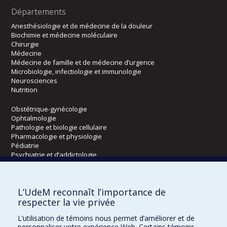
Départements
Anesthésiologie et de médecine de la douleur
Biochimie et médecine moléculaire
Chirurgie
Médecine
Médecine de famille et de médecine d’urgence
Microbiologie, infectiologie et immunologie
Neurosciences
Nutrition
Obstétrique-gynécologie
Ophtalmologie
Pathologie et biologie cellulaire
Pharmacologie et physiologie
Pédiatrie
Psychiatrie et d’addictologie
Radiologie, radio-oncologie et médecine nucléaire
L’UdeM reconnaît l’importance de
Écoles
respecter la vie privée
Kinésiologie et des sciences de l’activité physique
L’utilisation de témoins nous permet d’améliorer et de
Orthophonie et audiologie
personnaliser votre expérience Web. Certains témoins