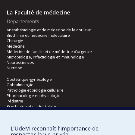
La Faculté de médecine
Départements
Anesthésiologie et de médecine de la douleur
Biochimie et médecine moléculaire
Chirurgie
Médecine
Médecine de famille et de médecine d’urgence
Microbiologie, infectiologie et immunologie
Neurosciences
Nutrition
Obstétrique-gynécologie
Ophtalmologie
Pathologie et biologie cellulaire
Pharmacologie et physiologie
Pédiatrie
Psychiatrie et d’addictologie
Radiologie, radio-oncologie et médecine nucléaire
L’UdeM reconnaît l’importance de
Écoles
respecter la vie privée