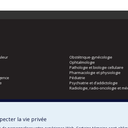
uleur
Obstétrique-gynécologie
Ophtalmologie
Pathologie et biologie cellulaire
Pharmacologie et physiologie
gence
Pédiatrie
ie
Psychiatrie et d’addictologie
Radiologie, radio-oncologie et mé
Directions
 physique
DPC
ecter la vie privée
CPASS
Éthique clinique