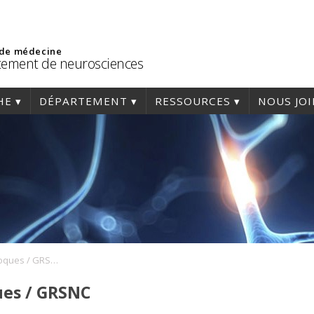
 de médecine
ement de neurosciences
HE
DÉPARTEMENT
RESSOURCES
NOUS JO
Séminaires et Colloques / GRSNC
ues / GRSNC