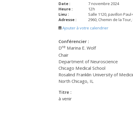
Date :
7 novembre 2024
Heure :
12
h
Lieu :
Salle 1120, pavillon Pau
Adresse :
2960, Chemin de la Tour,
Ajouter à votre calendrier
Conférencier :
re
D
Marina E. Wolf
Chair
Department of Neuroscience
Chicago Medical School
Rosalind Franklin University of Medic
North Chicago, IL
Titre :
à venir