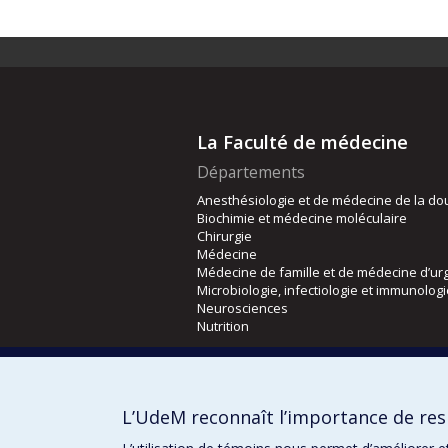
La Faculté de médecine
Départements
Anesthésiologie et de médecine de la do
Biochimie et médecine moléculaire
Chirurgie
Médecine
Médecine de famille et de médecine d’ur
Microbiologie, infectiologie et immunolog
Neurosciences
Nutrition
Écoles
Kinésiologie et des sciences de l’activité
L’UdeM reconnaît l’importance de resp
Orthophonie et audiologie
Réadaptation