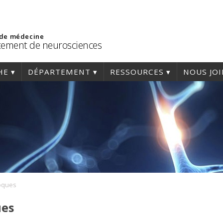
 de médecine
ement de neurosciences
HE
DÉPARTEMENT
RESSOURCES
NOUS JO
loques
ues