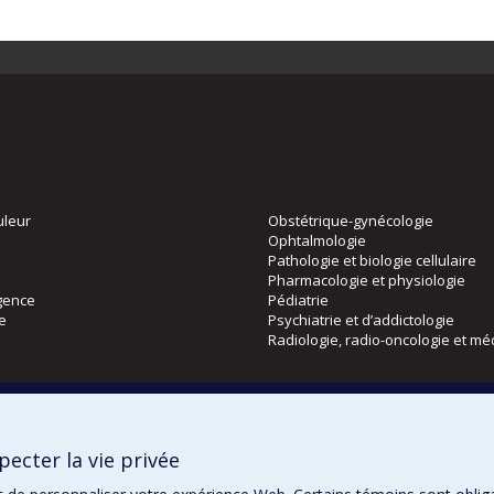
uleur
Obstétrique-gynécologie
Ophtalmologie
Pathologie et biologie cellulaire
Pharmacologie et physiologie
gence
Pédiatrie
ie
Psychiatrie et d’addictologie
Radiologie, radio-oncologie et mé
Directions
 physique
DPC
ecter la vie privée
CPASS
Éthique clinique