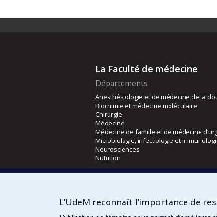
La Faculté de médecine
Départements
Anesthésiologie et de médecine de la do
Biochimie et médecine moléculaire
Chirurgie
Médecine
Médecine de famille et de médecine d’ur
Microbiologie, infectiologie et immunolog
Neurosciences
Nutrition
Écoles
Kinésiologie et des sciences de l’activité
L’UdeM reconnaît l’importance de resp
Orthophonie et audiologie
Réadaptation