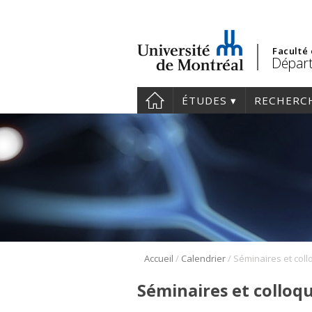
Faculté
Départ
ÉTUDES
RECHERC
/
/
Accueil
Calendrier
Séminaires et col
Séminaires et colloq